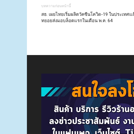
บทความก่อนหน้านี้
สธ. เผยไทยเริ่มผลิตวัคซีนโควิด-19 ในประเทศแล
ทยอยส่งมอบล็อตแรกในเดือน พ.ค. 64