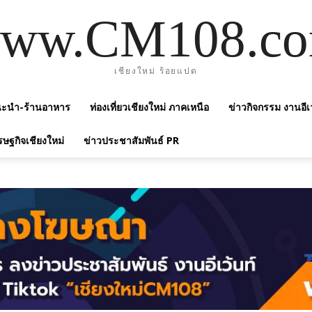
ww.CM108.c
เชียงใหม่ ร้อยแปด
แนะนำ-ร้านอาหาร
ท่องเที่ยวเชียงใหม่ ภาคเหนือ
ข่าวกิจกรรม งานอีเ
รษฐกิจเชียงใหม่
ข่าวประชาสัมพันธ์ PR