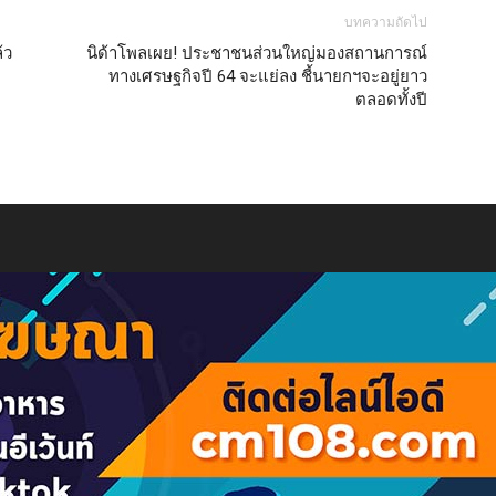
บทความถัดไป
้ว
นิด้าโพลเผย! ประชาชนส่วนใหญ่มองสถานการณ์
ทางเศรษฐกิจปี 64 จะแย่ลง ชี้นายกฯจะอยู่ยาว
ตลอดทั้งปี