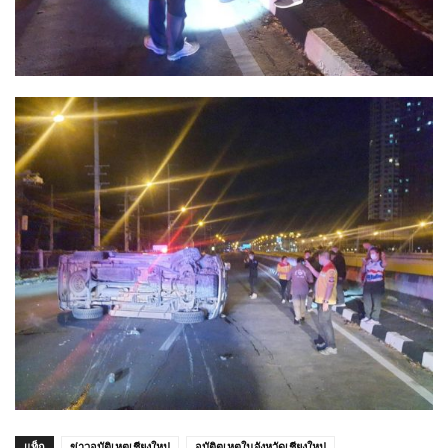
แท็ก
ข่าวอุบัติเหตุเชียงใหม่
อุบัติตเหตุในจังหวัดเชียงใหม่