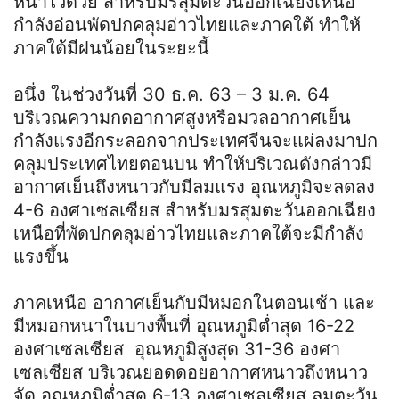
หนาไว้ด้วย สำหรับมรสุมตะวันออกเฉียงเหนือ
กำลังอ่อนพัดปกคลุมอ่าวไทยและภาคใต้ ทำให้
ภาคใต้มีฝนน้อยในระยะนี้
อนึ่ง ในช่วงวันที่ 30 ธ.ค. 63 – 3 ม.ค. 64
บริเวณความกดอากาศสูงหรือมวลอากาศเย็น
กำลังแรงอีกระลอกจากประเทศจีนจะแผ่ลงมาปก
คลุมประเทศไทยตอนบน ทำให้บริเวณดังกล่าวมี
อากาศเย็นถึงหนาวกับมีลมแรง อุณหภูมิจะลดลง
4-6 องศาเซลเซียส สำหรับมรสุมตะวันออกเฉียง
เหนือที่พัดปกคลุมอ่าวไทยและภาคใต้จะมีกำลัง
แรงขึ้น
ภาคเหนือ อากาศเย็นกับมีหมอกในตอนเช้า และ
มีหมอกหนาในบางพื้นที่ อุณหภูมิต่ำสุด 16-22
องศาเซลเซียส อุณหภูมิสูงสุด 31-36 องศา
เซลเซียส บริเวณยอดดอยอากาศหนาวถึงหนาว
จัด อุณหภูมิต่ำสุด 6-13 องศาเซลเซียส ลมตะวัน