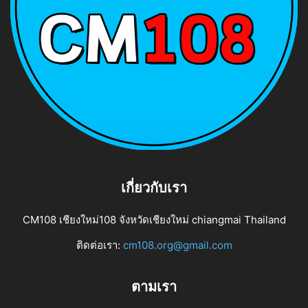
เกี่ยวกับเรา
CM108 เชียงใหม่108 จังหวัดเชียงใหม่ chiangmai Thailand
ติดต่อเรา:
cm108.org@gmail.com
ตามเรา