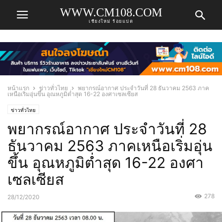
WWW.CM108.COM
เชียงใหม่ ร้อยแปด
หน้าแรก
ข่าวทั่วไทย
พยากรณ์อากาศ ประจำวันที่ 28 ธันวาคม 2563 ภาค
เหนือเริ่มอุ่นขึ้น อุณหภูมิต่ำสุด 16-22 องศาเซลเซียส
ข่าวทั่วไทย
พยากรณ์อากาศ ประจำวันที่ 28
ธันวาคม 2563 ภาคเหนือเริ่มอุ่น
ขึ้น อุณหภูมิต่ำสุด 16-22 องศา
เซลเซียส
278
28/12/2020