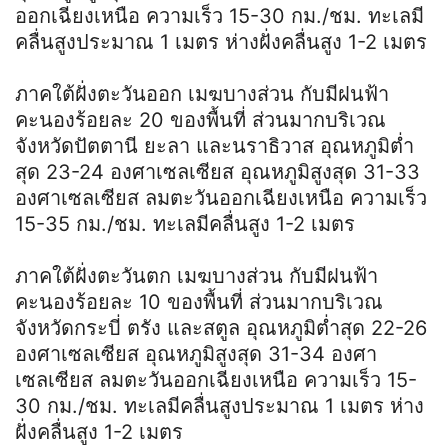
ออกเฉียงเหนือ ความเร็ว 15-30 กม./ชม. ทะเลมี
คลื่นสูงประมาณ 1 เมตร ห่างฝั่งคลื่นสูง 1-2 เมตร
ภาคใต้ฝั่งตะวันออก เมฆบางส่วน กับมีฝนฟ้า
คะนองร้อยละ 20 ของพื้นที่ ส่วนมากบริเวณ
จังหวัดปัตตานี ยะลา และนราธิวาส อุณหภูมิต่ำ
สุด 23-24 องศาเซลเซียส อุณหภูมิสูงสุด 31-33
องศาเซลเซียส ลมตะวันออกเฉียงเหนือ ความเร็ว
15-35 กม./ชม. ทะเลมีคลื่นสูง 1-2 เมตร
ภาคใต้ฝั่งตะวันตก เมฆบางส่วน กับมีฝนฟ้า
คะนองร้อยละ 10 ของพื้นที่ ส่วนมากบริเวณ
จังหวัดกระบี่ ตรัง และสตูล อุณหภูมิต่ำสุด 22-26
องศาเซลเซียส อุณหภูมิสูงสุด 31-34 องศา
เซลเซียส ลมตะวันออกเฉียงเหนือ ความเร็ว 15-
30 กม./ชม. ทะเลมีคลื่นสูงประมาณ 1 เมตร ห่าง
ฝั่งคลื่นสูง 1-2 เมตร