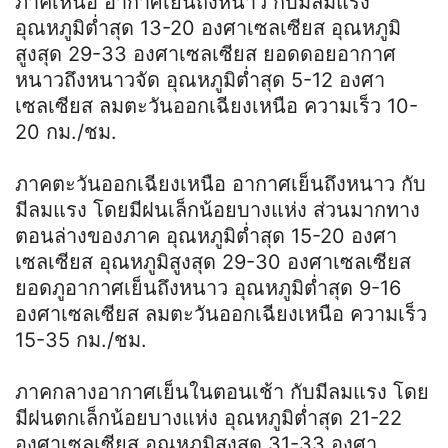
ภาคเหนือ อากาศเย็นถึงหนาว กับมีลมแรง
อุณหภูมิต่ำสุด 13-20 องศาเซลเซียส อุณหภูมิ
สูงสุด 29-33 องศาเซลเซียส ยอดดอยอากาศ
หนาวถึงหนาวจัด อุณหภูมิต่ำสุด 5-12 องศา
เซลเซียส ลมตะวันออกเฉียงเหนือ ความเร็ว 10-
20 กม./ชม.
ภาคตะวันออกเฉียงเหนือ อากาศเย็นถึงหนาว กับ
มีลมแรง โดยมีฝนเล็กน้อยบางแห่ง ส่วนมากทาง
ตอนล่างของภาค อุณหภูมิต่ำสุด 15-20 องศา
เซลเซียส อุณหภูมิสูงสุด 29-30 องศาเซลเซียส
ยอดภูอากาศเย็นถึงหนาว อุณหภูมิต่ำสุด 9-16
องศาเซลเซียส ลมตะวันออกเฉียงเหนือ ความเร็ว
15-35 กม./ชม.
ภาคกลางอากาศเย็นในตอนเช้า กับมีลมแรง โดย
มีฝนตกเล็กน้อยบางแห่ง อุณหภูมิต่ำสุด 21-22
องศาเซลเซียส อุณหภูมิสูงสุด 31-33 องศา