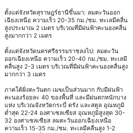
ตั้งแต่จังหวัดสุราษฎร์ธานีขึ้นมา: ลมตะวันออก
เฉียงเหนือ ความเร็ว 20-35 กม./ชม. ทะเลมีคลื่น
สูงประมาณ 2 เมตร บริเวณที่มีฝนฟ้าคะนองคลื่น
สูงมากกว่า 2 เมตร
ตั้งแต่จังหวัดนครศรีธรรมราชลงไป: ลมตะวัน
ออกเฉียงเหนือ ความเร็ว 20-40 กม./ชม. ทะเลมี
คลื่นสูง 2-3 เมตร บริเวณที่มีฝนฟ้าคะนองคลื่นสูง
มากกว่า 3 เมตร
ภาคใต้ฝั่งตะวันตก เมฆเป็นส่วนมาก กับมีฝนฟ้า
คะนองร้อยละ 40 ของพื้นที่ และมีฝนตกหนักบาง
แห่ง บริเวณจังหวัดกระบี่ ตรัง และสตูล อุณหภูมิ
ต่ำสุด 22-24 องศาเซลเซียส อุณหภูมิสูงสุด 30-
32 องศาเซลเซียส ลมตะวันออกเฉียงเหนือ
ความเร็ว 15-35 กม./ชม. ทะเลมีคลื่นสูง 1-2