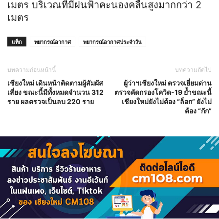
เมตร บริเวณที่มีฝนฟ้าคะนองคลื่นสูงมากกว่า 2
เมตร
แท็ก
พยากรณ์อากาศ
พยากรณ์อากาศประจำวัน
บทความก่อนหน้านี้
บทความถัดไป
เชียงใหม่ เดินหน้าติดตามผู้สัมผัส
ผู้ว่าฯเชียงใหม่ ตรวจเยี่ยมด่าน
เสี่ยง ขณะนี้มีทั้งหมดจำนวน 312
ตรวจคัดกรองโควิด-19 ย้ำขณะนี้
ราย ผลตรวจเป็นลบ 220 ราย
เชียงใหม่ยังไม่ต้อง “ล็อก” ยังไม่
ต้อง “กัก”