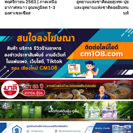
พฤศจิกายน 2563 | ภาคเหนือ
อุทยานแห่งชาติดอยสุเทพ-ปุย
อากาศหนาว อุณหภูมิลด 1-3
และอุทยานแห่งชาติดอยอินทน
องศาเซลเซียส
นท์