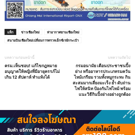
แท็ก
ข่าวเชียงใหม่
ท่าอากาศยานเชียงใหม่
สนามบินเชียงใหม่เปลี่ยนการตรวจเอ็กซ์เรย์กระเป๋า
บทความก่อนหน้านี้
บทความถัดไป
ครม.เห็นชอบ! แก้ไขกฎหมาย
กรมอนามัย เตือนประชาชนปิ้ง
อนุญาตให้หญิงที่มีอายุครรภ์ไม่
ย่าง หรืออาหารประเภทรมควัน
เกิน 12 สัปดาห์ ทำแท้งได้
ไหม้เกรียม รวมทั้งหมูกระทะ กิน
สะสมมากเสี่ยงมะเร็ง ย้ำ ดับถ่าน
ไฟให้สนิท ป้องกันไฟไหม้ พร้อม
แนะวิธีกินปิ้งย่างอย่างถูกต้อง