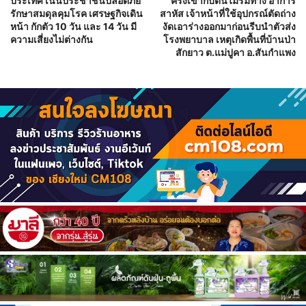
ประเทศ เน้นประชาชนปลอดภัย
ครึ่งเข้ากับต้นไม้ริมทาง อาการ
รักษาสมดุลคุมโรค เศรษฐกิจเดิน
สาหัส เจ้าหน้าที่ใช้อุปกรณ์ตัดถ่าง
หน้า กักตัว 10 วัน และ 14 วัน มี
งัดเอาร่างออกมาก่อนรีบนำตัวส่ง
ความเสี่ยงไม่ต่างกัน
โรงพยาบาล เหตุเกิดพื้นที่บ้านป่า
สักยาว ต.แม่ปูคา อ.สันกำแพง