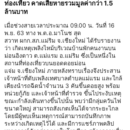
ท่องเที่ยว คาดเสียหายรวมมูลค่ากว่า 1.5
ล้านบาท
เมื่อช่วงสายเวลา
ประมาณ
09.00 น. วันที่ 16
พ.ย. 63 ทาง
พ
.
ต
.
อ
.มา
โน
ช
สุด
สวาท
ผก
ก
.
สภ
.แม่ริม
จ
.เชียงใหม่ ได้รับรายงาน
ว่า เกิดเหตุเพลิง
ไห
ม้บ
ริ
เวณ
บ้านพักคนงานบน
ม่อน
อิงดาว
ต
.
แม่แรม
อ
.แม่ริม ซึ่งเป็นหนึ่งใน
สถานที่ท่องเที่ยวบนยอดดอย
ม่อน
แจ่ม
จ
.เชียงใหม่ ภายหลังทราบเรื่องจึงประสาน
เจ้าหน้าที่ดับเพลิงเทศบาลตำบล
แม่แรม
และใกล้
เคียงนำรถฉีดน้ำจำนวน 3 คันขึ้นดอยสูง พร้อม
หน่วยกู้ภัย และเจ้าหน้าที่ตำรวจ ขึ้นไประงับเหตุ
ขณะกำลังเดินทางขึ้นไปนั้น พบว่ามีกลุ่มควันไฟ
ขนาดใหญ่ สามารถสังเกตเห็นได้จากระยะไกล
โดยมีผู้พบเห็นเหตุการณ์สามารถบันทึกภาพ
ระหว่างเกิดเหตุไว้ได้ และมีการแชร์ภาพคลิป