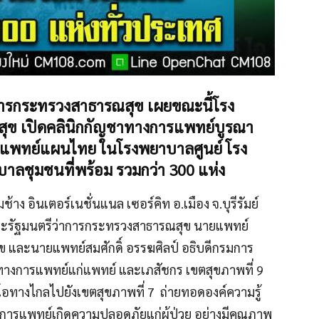
การกระทรวงสาธารณสุข เผยขณะนี้โรง
ุข เปิดคลินิกกัญชาทางการแพทย์บูรณา
แพทย์แผนไทย ในโรงพยาบาลศูนย์ โรง
าลชุมชนที่พร้อม รวมกว่า 300 แห่ง
ง อินเตอร์เนชั่นแนล เซอร์คิท อ.เมือง จ.บุรีรัมย์
ละรัฐมนตรีว่าการกระทรวงสาธารณสุข นายแพทย์
 และนายแพทย์สมศักดิ์ อรรฆศิลป์ อธิบดีกรมการ
างการแพทย์แก่แพทย์ และเภสัชกร เขตสุขภาพที่ 9
ทางไกลไปยังเขตสุขภาพที่ 7 ถ่ายทอดองค์ความรู้
ารแพทย์เกิดความปลอดภัยแก่ผู้ป่วย อย่างมีคุณภาพ