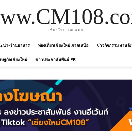
ww.CM108.c
เชียงใหม่ ร้อยแปด
แนะนำ-ร้านอาหาร
ท่องเที่ยวเชียงใหม่ ภาคเหนือ
ข่าวกิจกรรม งานอีเ
รษฐกิจเชียงใหม่
ข่าวประชาสัมพันธ์ PR