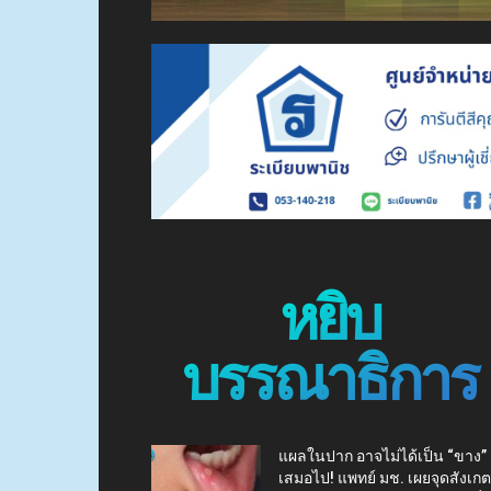
หยิบ
บรรณาธิการ
แผลในปาก อาจไม่ได้เป็น “ขาง”
เสมอไป! แพทย์ มช. เผยจุดสังเกต