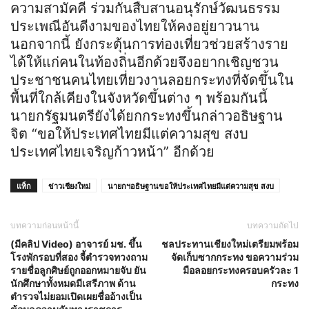
ความสามัคคี ร่วมกันสืบสานอนุรักษ์วัฒนธรรม
ประเพณีอันดีงามของไทยให้คงอยู่ยาวนาน
นอกจากนี้ ยังกระตุ้นการท่องเที่ยวช่วยสร้างราย
ได้ให้แก่คนในท้องถิ่นอีกด้วยจึงอยากเชิญชวน
ประชาชนคนไทยเที่ยวงานลอยกระทงที่จัดขึ้นใน
พื้นที่ใกล้เคียงในจังหวัดขึ้นต่าง ๆ พร้อมกันนี้
นายกรัฐมนตรียังได้ยกกระทงขึ้นกล่าวอธิษฐาน
จิต “ขอให้ประเทศไทยมีแต่ความสุข สงบ
ประเทศไทยเจริญก้าวหน้า” อีกด้วย
แท็ก
ข่าวเชียงใหม่
นายกฯอธิษฐานขอให้ประเทศไทยมีแต่ความสุข สงบ
บทความก่อนหน้านี้
บทความถัดไป
(มีคลิป Video) อาจารย์ มช. ขึ้น
ชลประทานเชียงใหม่เตรียมพร้อม
โรงพักรอบที่สอง จี้ตำรวจทวงถาม
จัดเก็บซากกระทง ขอความร่วม
รายชื่อลูกศิษย์ถูกออกหมายจับ ยัน
มือลอยกระทงครอบครัวละ 1
นักศึกษาทั้งหมดมีเสรีภาพ ด้าน
กระทง
ตำรวจไม่ยอมเปิดเผยชื่ออ้างเป็น