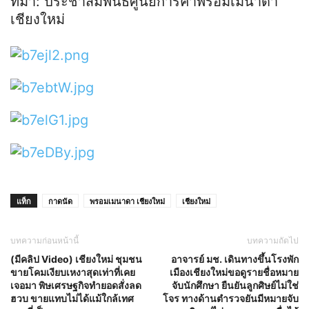
ที่มา: ประชาสัมพันธ์ศูนย์การค้าพรอมเมนาดา
เชียงใหม่
แท็ก
กาดนัด
พรอมเมนาดา เชียงใหม่
เชียงใหม่
บทความก่อนหน้านี้
บทความถัดไป
(มีคลิป Video) เชียงใหม่ ชุมชน
อาจารย์ มช. เดินทางขึ้นโรงพัก
ขายโคมเงียบเหงาสุดเท่าที่เคย
เมืองเชียงใหม่ขอดูรายชื่อหมาย
เจอมา พิษเศรษฐกิจทำยอดสั่งลด
จับนักศึกษา ยืนยันลูกศิษย์ไม่ใช่
ฮวบ ขายแทบไม่ได้แม้ใกล้เทศ
โจร ทางด้านตำรวจยันมีหมายจับ