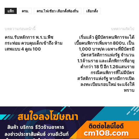
แท็ก
ครม.
ครม.ไฟเขียว เลือกตั้งท้องถิ่น
เลือกตั้ง
บทความก่อนหน้านี้
บทความถัดไป
ครม.รับหลักการ พ.ร.บ.พืช
เริ่มแล้ว ผู้มีบัตรคนพิการจะได้
กระท่อม ควบคุมเด็กเข้าถึง ห้าม
เบี้ยคนพิการเพิ่มจาก 800บ. เป็น
เสพแบบ 4 คูณ 100
1,000 บาท/ด เฉพาะที่มีบัตรมี
บัตรสวัสดิการแห่งรัฐ จำนวน
1.1ล้านราย และเด็กพิการที่อายุ
ต่ำกว่า 18 ปี อีก 1.26แสนราย
กรณีคนพิการที่ไม่มีบัตร
สวัสดิการแห่งรัฐ หากมีการเปิด
ลงทะเบียนรอบใหม่ จะแจ้งให้
ทราบ