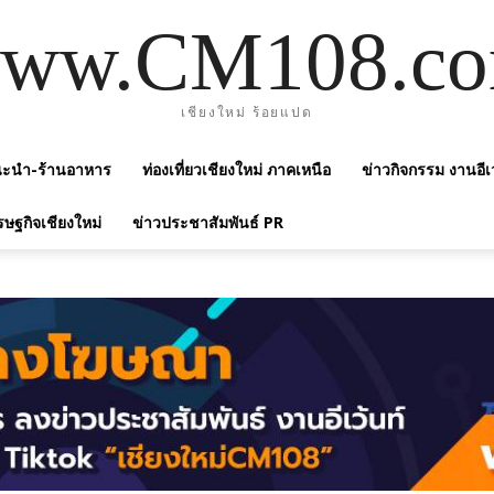
ww.CM108.c
เชียงใหม่ ร้อยแปด
แนะนำ-ร้านอาหาร
ท่องเที่ยวเชียงใหม่ ภาคเหนือ
ข่าวกิจกรรม งานอีเ
รษฐกิจเชียงใหม่
ข่าวประชาสัมพันธ์ PR