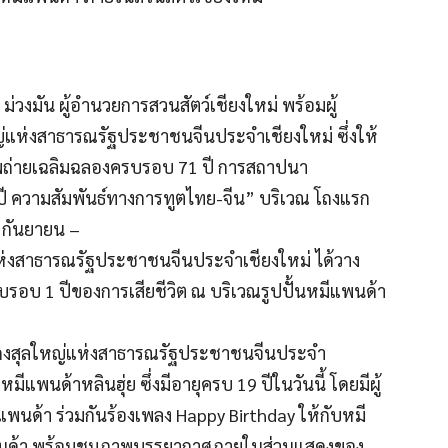
ย ม่วงมัน ผู้อำนวยการสวนสัตว์เชียงใหม่ พร้อมผู้
ใหญ่แห่งสาธารณรัฐประชาชนจีนประจำเชียงใหม่ ซึ่งให้
าพถ่ายเฉลิมฉลองครบรอบ 71 ปี การสถาปนา
ความสัมพันธ์ทางการทูตไทย-จีน” บริเวณ โถงแรก
8 กันยายน –
่แห่งสาธารณรัฐประชาชนจีนประจำเชียงใหม่ ได้วาง
รบรอบ 1 ปีของการเสียชีวิต ณ บริเวณรูปปั้นหมีแพนด้า
อู่ กงสุลใหญ่แห่งสาธารณรัฐประชาชนจีนประจำ
แพนด้าหลินฮุ่ย ซึ่งมีอายุครบ 19 ปีในวันนี้ โดยมีผู้
แพนด้า ร่วมกันร้องเพลง Happy Birthday ให้กับหมี
แพนด้า พร้อมชมภาพบรรยากาศภายในส่วนแสดงของ