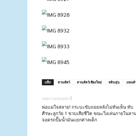
แท็ก
สวนสัตว์
สวนสัตว์เชียงใหม่
หลินฮุ่น
แพนด้
บทความก่อนหน้านี้
พ่อแม่ใจสลาย! กระบะขับถอยหลังไม่ทันเห็น ทับ
ศีรษะลูกวัย 1 ขวบเสียชีวิต ขณะวิ่งเล่นภายในลา
จอดรถปั๊มน้ำมันแยกศาลเด็ก