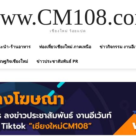
ww.CM108.c
เชียงใหม่ ร้อยแปด
แนะนำ-ร้านอาหาร
ท่องเที่ยวเชียงใหม่ ภาคเหนือ
ข่าวกิจกรรม งานอีเ
รษฐกิจเชียงใหม่
ข่าวประชาสัมพันธ์ PR