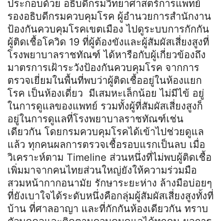
ประกอบด้วย อธิบดีกรมวิทยาศาสตร์การแพทย์
รองอธิบดีกรมควบคุมโรค ผู้อำนวยการสำนักงาน
ป้องกันควบคุมโรคเขตเมือง ไปดูระบบการกักกัน
ผู้ติดเชื้อโควิด 19 ที่ผู้ต้องขังและผู้สัมผัสเสี่ยงสูงที่
โรงพยาบาลราชทัณฑ์ ได้หารือกับผู้เกี่ยวข้องถึง
มาตรการเฝ้าระวังป้องกันควบคุมโรค จากการ
ตรวจเยี่ยมในพื้นที่พบว่าผู้ติดเชื้ออยู่ในห้องแยก
โรค เป็นห้องเดี่ยว มีเสมหะเล็กน้อย ไม่มีไข้ อยู่
ในการดูแลของแพทย์ รวมทั้งผู้ที่สัมผัสเสี่ยงสูงก็
อยู่ในการดูแลที่โรงพยาบาลราชทัณฑ์เช่น
เดียวกัน โดยกรมควบคุมโรคได้เข้าไปช่วยดูแล
แล้ว ทุกคนผลการตรวจเชื้อรอบแรกเป็นลบ เมื่อ
วิเคราะห์ตาม Timeline ส่วนหนึ่งที่ไม่พบผู้ติดเชื้อ
เพิ่มมาจากคนไทยส่วนใหญ่ยังให้ความร่วมมือ
สวมหน้ากากอนามัย รักษาระยะห่าง ล้างมือบ่อยๆ
ที่ยังเบาใจได้ระดับหนึ่งคือกลุ่มผู้สัมผัสเสี่ยงสูงทั้งที่
บ้าน ที่ศาลอาญา และที่กักกันห้องเดียวกัน ทราบ