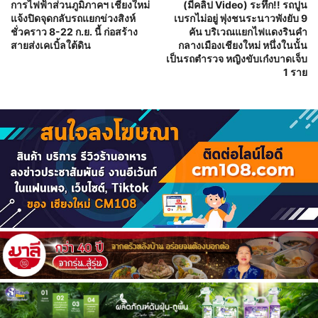
การไฟฟ้าส่วนภูมิภาคฯ เชียงใหม่
(มีคลิป Video) ระทึก!! รถปูน
แจ้งปิดจุดกลับรถแยกข่วงสิงห์
เบรกไม่อยู่ พุ่งชนระนาวพังยับ 9
ชั่วคราว 8-22 ก.ย. นี้ ก่อสร้าง
คัน บริเวณแยกไฟแดงรินคำ
สายส่งเคเบิ้ลใต้ดิน
กลางเมืองเชียงใหม่ หนึ่งในนั้น
เป็นรถตำรวจ หญิงขับเก๋งบาดเจ็บ
1 ราย