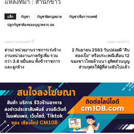
แหล่งที่มา : สำนักข่าว
แท็ก
กัญชา
กัญชาผิดกฎหมาย
กัญชาเพื่อการแพทย์
ปลูกกัญชาต้องขออนุญาตจาก อย.
บทความก่อนหน้านี้
บทความถัดไป
ด่วน! หน่วยงานราชการเร่งจ้าง
2 กันยายน 2563 วันปล่อยผี “สิบ
งานหน่วยงานภาครัฐเพิ่ม รวม
สองเป็ง” หรือประเพณีเดือน 12
กว่า 3.8 หมื่นคน ทั้งข้าราชการ
ของชาวไทยล้านนา อุทิศส่วนบุญ
และลูกจ้าง
ส่วนกุศลให้ผู้ที่ล่วงลับไปแล้ว