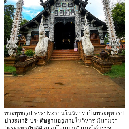
พระพุทธรูป พระประธานในวิหาร เป็นพระพุทธรูป
ปางสมาธิ ประดิษฐานอยู่ภายในวิหาร มีนามว่า
“พระพุทธสันติจิรบรมโลกนาถ” และได้บรรจุ