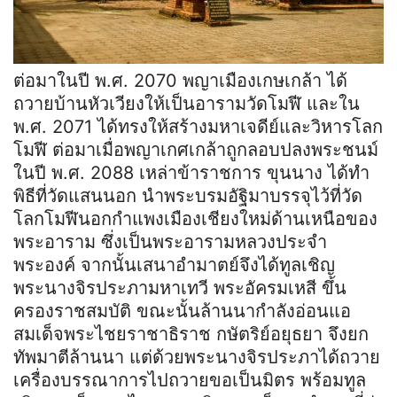
ต่อมาในปี พ.ศ. 2070 พญาเมืองเกษเกล้า ได้
ถวายบ้านหัวเวียงให้เป็นอารามวัดโมฬี และใน
พ.ศ. 2071 ได้ทรงให้สร้างมหาเจดีย์และวิหารโลก
โมฬี ต่อมาเมื่อพญาเกศเกล้าถูกลอบปลงพระชนม์
ในปี พ.ศ. 2088 เหล่าข้าราชการ ขุนนาง ได้ทำ
พิธีที่วัดแสนนอก นำพระบรมอัฐิมาบรรจุไว้ที่วัด
โลกโมฬีนอกกำแพงเมืองเชียงใหม่ด้านเหนือของ
พระอาราม ซึ่งเป็นพระอารามหลวงประจำ
พระองค์ จากนั้นเสนาอำมาตย์จึงได้ทูลเชิญ
พระนางจิรประภามหาเทวี พระอัครมเหสี ขึ้น
ครองราชสมบัติ ขณะนั้นล้านนากำลังอ่อนแอ
สมเด็จพระไชยราชาธิราช กษัตริย์อยุธยา จึงยก
ทัพมาตีล้านนา แต่ด้วยพระนางจิรประภาได้ถวาย
เครื่องบรรณาการไปถวายขอเป็นมิตร พร้อมทูล