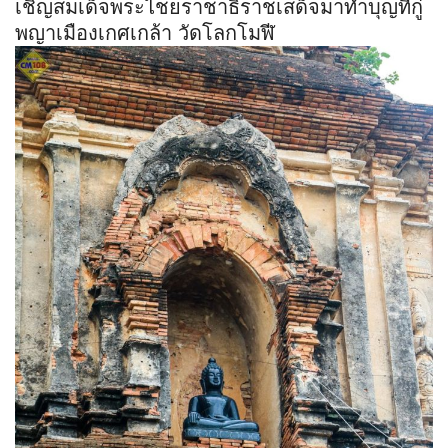
เชิญสมเด็จพระไชยราชาธิราชเสด็จมาทำบุญที่กู่
พญาเมืองเกศเกล้า วัดโลกโมฬี