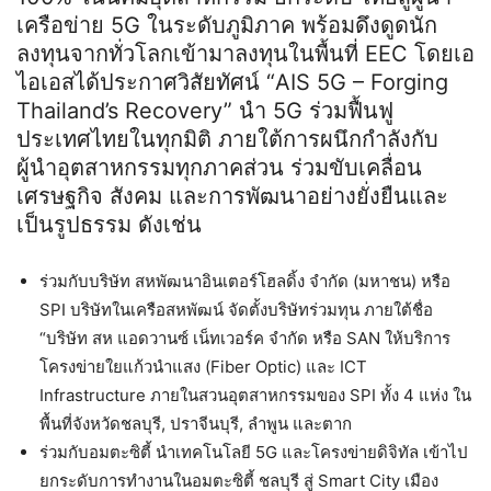
เครือข่าย 5G ในระดับภูมิภาค พร้อมดึงดูดนัก
ลงทุนจากทั่วโลกเข้ามาลงทุนในพื้นที่ EEC โดยเอ
ไอเอสได้ประกาศวิสัยทัศน์ “AIS 5G – Forging
Thailand’s Recovery” นำ 5G ร่วมฟื้นฟู
ประเทศไทยในทุกมิติ ภายใต้การผนึกกำลังกับ
ผู้นำอุตสาหกรรมทุกภาคส่วน ร่วมขับเคลื่อน
เศรษฐกิจ สังคม และการพัฒนาอย่างยั่งยืนและ
เป็นรูปธรรม ดังเช่น
ร่วมกับบริษัท สหพัฒนาอินเตอร์โฮลดิ้ง จำกัด (มหาชน) หรือ
SPI บริษัทในเครือสหพัฒน์ จัดตั้งบริษัทร่วมทุน ภายใต้ชื่อ
“บริษัท สห แอดวานซ์ เน็ทเวอร์ค จำกัด หรือ SAN ให้บริการ
โครงข่ายใยแก้วนำแสง (Fiber Optic) และ ICT
Infrastructure ภายในสวนอุตสาหกรรมของ SPI ทั้ง 4 แห่ง ใน
พื้นที่จังหวัดชลบุรี, ปราจีนบุรี, ลำพูน และตาก
ร่วมกับอมตะซิตี้ นำเทคโนโลยี 5G และโครงข่ายดิจิทัล เข้าไป
ยกระดับการทำงานในอมตะซิตี้ ชลบุรี สู่ Smart City เมือง