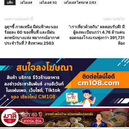
แท็ก
เอไอเอส
เอไอเอส 5G
เอไอเอส ไตรมาส 2/63
บทความก่อนหน้านี้
บทความถัดไป
อุตุฯชี้ ภาคเหนือ มีฝนฟ้าคะนอง
“เราเที่ยวด้วยกัน” ผลตอบรับดี! มี
ร้อยละ 60 ของพื้นที่ และมีฝน
ผู้ลงทะเบียนกว่า 4.76 ล้านคน
ตกหนักบางแห่ง พยากรณ์อากาศ
ยอดจองโรงแรมพุ่งกว่า 391,731
ประจำวันที่ 7 สิงหาคม 2563
ห้อง