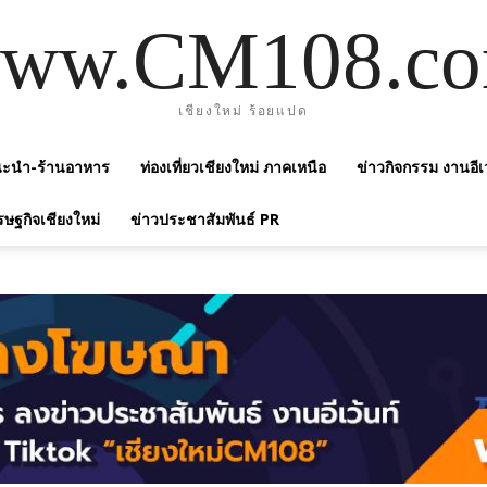
ww.CM108.c
เชียงใหม่ ร้อยแปด
แนะนำ-ร้านอาหาร
ท่องเที่ยวเชียงใหม่ ภาคเหนือ
ข่าวกิจกรรม งานอีเ
รษฐกิจเชียงใหม่
ข่าวประชาสัมพันธ์ PR