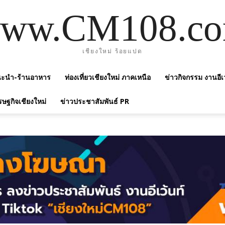
ww.CM108.c
เชียงใหม่ ร้อยแปด
แนะนำ-ร้านอาหาร
ท่องเที่ยวเชียงใหม่ ภาคเหนือ
ข่าวกิจกรรม งานอีเ
รษฐกิจเชียงใหม่
ข่าวประชาสัมพันธ์ PR