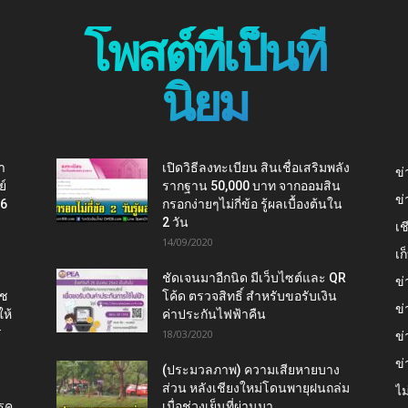
โพสต์ที่เป็นที่
นิยม
า
เปิดวิธีลงทะเบียน สินเชื่อเสริมพลัง
ข่
ย์
รากฐาน 50,000 บาท จากออมสิน
ข่
16
กรอกง่ายๆไม่กี่ข้อ รู้ผลเบื้องต้นใน
2 วัน
เช
14/09/2020
เ
ชัดเจนมาอีกนิด มีเว็บไซต์และ QR
ข่
าช
โค้ด ตรวจสิทธิ์ สำหรับขอรับเงิน
ข่
ห้
ค่าประกันไฟฟ้าคืน
ร
18/03/2020
ข่
ข่
(ประมวลภาพ) ความเสียหายบาง
ส่วน หลังเชียงใหม่โดนพายุฝนถล่ม
ไม
โรค
เมื่อช่วงเย็นที่ผ่านมา