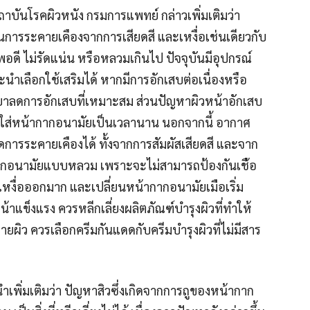
สถาบันโรคผิวหนั
ง กรมการแพทย์ กล่าวเพิ่มเติมว่า
็นการระคายเคืองจากการเสี
ยดสี และเหงื่อเช่นเดียวกับ
อดี ไม่รัดแน่น หรือหลวมเกินไป ปัจจุบันมีอุปกรณ์
นำเลือกใช้เสริมได้ หากมีการอักเสบต่อเนื่องหรื
อ
ยาลดการอักเสบที่เห
มาะสม ส่วนปัญหาผิวหน้าอักเสบ
ใส่หน้ากา
กอนามัยเป็นเวลานาน นอกจากนี้ อากาศ
การระคายเคืองได้ ทั้งจากการสัมผัสเสียดสี และจาก
ากอนามั
ยแบบหลวม เพราะจะไม่สามารถป้องกันเชื
้อ
้เหงื่อออกมาก และเปลี่ยนหน้ากากอนามัยเมื
่อเริ่ม
น้าแข็งแรง ควรหลีกเลี่ยงผลิตภัณฑ์บำรุ
งผิวที่ทำให้
คายผิว ควรเลือกครีมกันแดดกับครีมบ
ำรุงผิวที่ไม่มีสาร
เพิ่มเติมว่า ปัญหาสิวซึ่งเกิดจากการถูขอ
งหน้ากาก