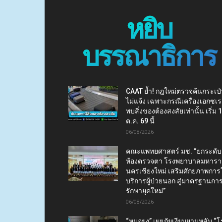
หยิบ
บรรณาธิการ
CAAT ย้ำ! กฎใหม่ตรวจค้นกระเป๋
ไม่แจ้ง เฉพาะกรณีเครื่องเอกซเร
พบสิ่งของต้องสงสัยเท่านั้น เริ่ม 
ต.ค. 69 นี้
06/08/2026
คณะแพทยศาสตร์ มช. “ยกระดับ
ห้องตรวจตา โรงพยาบาลมหาร
นครเชียงใหม่ เสริมศักยภาพการใ
บริการผู้ป่วยนอก สู่มาตรฐานกา
รักษายุคใหม่”
06/08/2026
“หมอยง” เผยภัยเงียบยามหลับ “