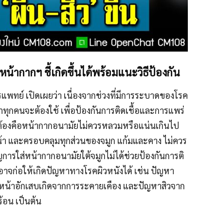
้ากากฯ ชี้เกิดขึ้นได้พร้อมแนะวิธีป้องกัน
แพทย์ เปิดเผยว่า เนื่องจากช่วงที่มีการระบาด
ของโรค
ราทุกคนจะต้องใช้ เพื่อป้องกันการติดเชื้อและ
การแพร่
ต้องคือหน้ากากอนามัยไม่
ควรหลวมหรือแน่นเกินไป
้า และครอบคลุมทุกส่วนของจมูก แก้มและคาง ไม่ควร
ัญการใส่หน้ากากอนามั
ยใต้จมูกไม่ได้ช่วยป้องกันก
ารติ
อาจก่อใ
ห้เกิดปัญหาทางโรคผิวหนังได
้ เช่น ปัญหา
หน้าอักเสบเกิดจากก
ารระคายเคือง และปัญหาสิวจาก
อน เป็นต้น