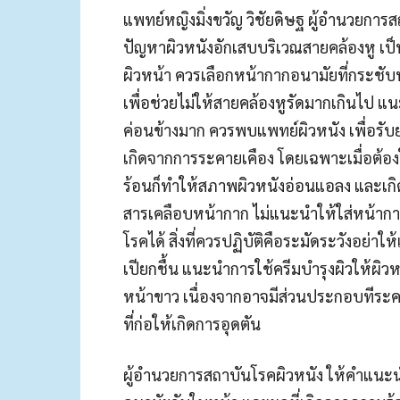
แพทย์หญิงมิ่งขวัญ วิชัยดิษฐ ผู้อำนวยการ
ปัญหาผิวหนังอักเสบบริเวณสา
ยคล้องหู เป
ผิวหน
้า ควรเลือกหน้ากากอนามัยที่กร
ะชับพ
เพื่อช่วย
ไม่ให้สายคล้องหูรัดมากเกิน
ไป แนะ
ค่อนข้างมาก ควรพบแพทย์ผิวหนัง เพื่อรับ
เกิด
จากการระคายเคือง โดยเฉพาะเมื่อต้อง
ร้อนก็ทำให้สภาพผิวหนั
งอ่อนแอลง และเกิด
สารเคลือบหน้ากาก ไม่แนะนำให้ใส่หน้าก
โรคได้ สิ่งที่ควรปฏิบัติคือระมัดร
ะวังอย่าให
เปียกชื้น แนะนำการใช้ครีมบำรุงผิวให้
ผิวห
หน้าขาว เนื่องจากอาจมีส่วนประกอบที
่ระ
ที่ก่อให
้เกิดการอุดตัน
ผู้อำนวยการสถาบันโรคผิวหนั
ง ให้คำแนะนำ