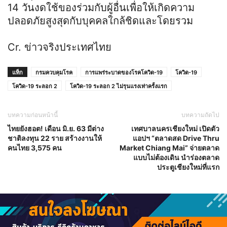
14 วันงดใช้ของร่วมกับผู้อื่นเพื่อให้เกิดความ
ปลอดภัยสูงสุดกับบุคคลใกล้ชิดและโดยรวม
Cr. ข่าวจริงประเทศไทย
แท็ก
กรมควบคุมโรค
การแพร่ระบาดของโรคโควิด-19
โควิด-19
โควิด-19 ระลอก 2
โควิด-19 ระลอก 2 ไม่รุนแรงเท่าครั้งแรก
บทความก่อนหน้านี้
บทความถัดไป
ไทยยังฮอต! เดือน มิ.ย. 63 มีต่าง
เทศบาลนครเชียงใหม่ เปิดตัว
ชาติลงทุน 22 ราย สร้างงานให้
แอปฯ “ตลาดสด Drive Thru
คนไทย 3,575 คน
Market Chiang Mai” จ่ายตลาด
แบบไม่ต้องเดิน นำร่องตลาด
ประตูเชียงใหม่ที่แรก