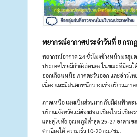
พยากรณ์อากาศประจำวันที่ 8 กรก
พยากรณ์อากาศ 24 ชั่วโมงข้างหน้า มรสุมต
ประเทศไทยมีกำลังอ่อนลง ในขณะที่มีลมใ
ออกเฉียงเหนือ ภาคตะวันออก และอ่าวไทย
เนื่อง และมีฝนตกหนักบางแห่งบริเวณภา
ภาคเหนือ เมฆเป็นส่วนมาก กับมีฝนฟ้าคะน
บริเวณจังหวัดแม่ฮ่องสอน เชียงใหม่ เชีย
และสุโขทัย อุณหภูมิต่ำสุด 25-27 องศาเซล
ตกเฉียงใต้ ความเร็ว 10-20 กม./ชม.