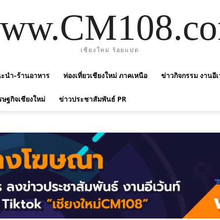
ww.CM108.c
เชียงใหม่ ร้อยแปด
แนะนำ-ร้านอาหาร
ท่องเที่ยวเชียงใหม่ ภาคเหนือ
ข่าวกิจกรรม งานอีเ
รษฐกิจเชียงใหม่
ข่าวประชาสัมพันธ์ PR