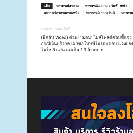
แท็ก
พยากรณ์อากาศ
พยากรณ์อากาศ 7 วันข้างหน้า
พยากรณ์อากาศภาคเหนือ
พยากรณ์อากาศวันนี้
พยากรณ์
บทความก่อนหน้านี้
(มีคลิป Video) ด่วน! “ฌอน” โผล่โพสต์คลิปชี้แจง
กรณีเงินบริจาค เผยขอโทษที่ไม่รอบคอบ แจงยอ
ไม่ใช่ 8 แสน แต่เป็น 1.3 ล้านบาท