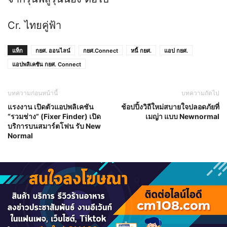
Cr. ไทยคู่ฟ้า
แท็ก
กยศ. ออนไลน์
กยศ.Connect
หนี้ กยศ.
แอป กยศ.
แอปพลิเคชัน กยศ. Connect
บทความก่อนหน้านี้
บทความถัดไป
แรงงาน เปิดตัวแอปพลิเคชัน
ช้อปปิ้งวิถีใหม่สบายใจปลอดภัยที่
“รวมช่าง” (Fixer Finder) เปิด
เมญ่า แบบ Newnormal
บริการบนสมาร์ตโฟน รับ New
Normal