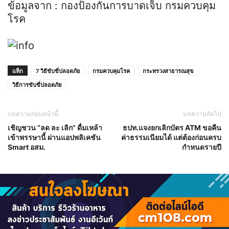
ข้อมูลจาก : กองป้องกันการบาดเจ็บ กรมควบคุม
โรค
แท็ก
7 วิธีขับขี่ปลอดภัย
กรมควบคุมโรค
กระทรวงสาธารณสุข
วิธีการขับขี่ปลอดภัย
บทความก่อนหน้านี้
บทความถัดไป
เชิญชวน “ลด ละ เลิก” ดื่มเหล้า
ธปท.แจงยกเลิกบัตร ATM ขอคืน
เข้าพรรษานี้ ผ่านแอปพลิเคชัน
ค่าธรรมเนียมได้ แต่ต้องก่อนครบ
Smart อสม.
กำหนดรายปี