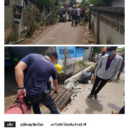
แท็ก
อุบัติเหตุเชียงใหม่
เสาไฟหักโค่นทับเจ้าหน้าที่