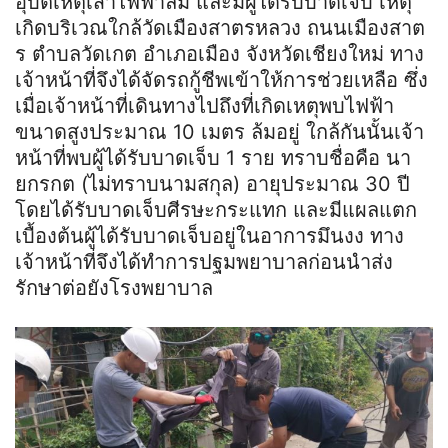
อุบัติเหตุเสาไฟฟ้าล้ม และมีผู้ได้รับบาดเจ็บ เหตุ
เกิดบริเวณใกล้วัดเมืองสาตรหลวง ถนนเมืองสาต
ร ตำบลวัดเกต อำเภอเมือง จังหวัดเชียงใหม่ ทาง
เจ้าหน้าที่จึงได้จัดรถกู้ชีพเข้าให้การช่วยเหลือ ซึ่ง
เมื่อเจ้าหน้าที่เดินทางไปถึงที่เกิดเหตุพบไฟฟ้า
ขนาดสูงประมาณ 10 เมตร ล้มอยู่ ใกล้กันนั้นเจ้า
หน้าที่พบผู้ได้รับบาดเจ็บ 1 ราย ทราบชื่อคือ นา
ยกรกต (ไม่ทราบนามสกุล) อายุประมาณ 30 ปี
โดยได้รับบาดเจ็บศีรษะกระแทก และมีแผลแตก
เบื้องต้นผู้ได้รับบาดเจ็บอยู่ในอาการมึนงง ทาง
เจ้าหน้าที่จึงได้ทำการปฐมพยาบาลก่อนนำส่ง
รักษาต่อยังโรงพยาบาล