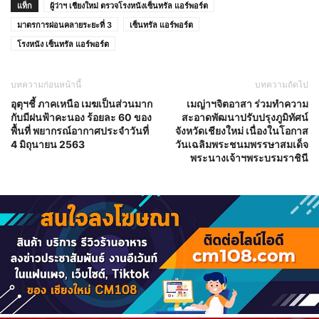
แท็ก
ผู้ว่าฯ เชียงใหม่ ตรวจโรงหนังเซ็นทรัล แอร์พอร์ต
มาตรการผ่อนคลายระยะที่ 3
เซ็นทรัล แอร์พอร์ต
โรงหนัง เซ็นทรัล แอร์พอร์ต
บทความก่อนหน้านี้
บทความถัดไป
อุตุฯชี้ ภาคเหนือ เมฆเป็นส่วนมาก
เมญ่าฯจิตอาสา ร่วมทำความ
กับมีฝนฟ้าคะนอง ร้อยละ 60 ของ
สะอาดพัฒนาปรับปรุงภูมิทัศน์
พื้นที่ พยากรณ์อากาศประจำวันที่
จังหวัดเชียงใหม่ เนื่องในโอกาส
4 มิถุนายน 2563
วันเฉลิมพระชนมพรรษาสมเด็จ
พระนางเจ้าฯพระบรมราชินี