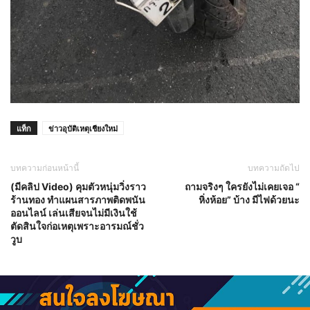
แท็ก
ข่าวอุบัติเหตุเชียงใหม่
บทความก่อนหน้านี้
บทความถัดไป
(มีคลิป Video) คุมตัวหนุ่มวิ่งราว
ถามจริงๆ ใครยังไม่เคยเจอ “
ร้านทอง ทำแผนสารภาพติดพนัน
หิ่งห้อย” บ้าง มีไฟด้วยนะ
ออนไลน์ เล่นเสียจนไม่มีเงินใช้
ตัดสินใจก่อเหตุเพราะอารมณ์ชั่ว
วูบ