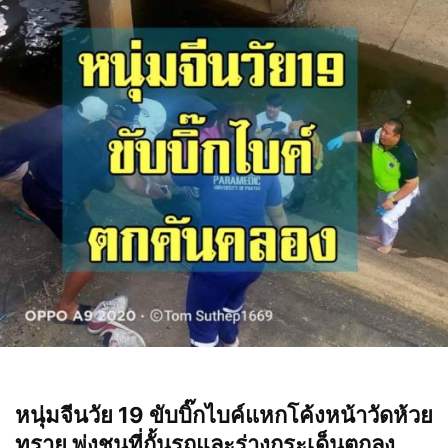
หนุ่มจีนวัย 19 ขับบิ๊กไบค์แหกโค้งหน้าวัดห้วย
ทราย พุ่งชนที่กั้นรถและร่างกระเด็นตกลง