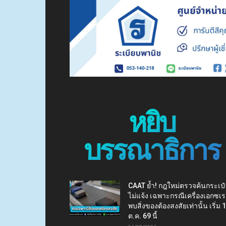
หยิบ
บรรณาธิการ
CAAT ย้ำ! กฎใหม่ตรวจค้นกระเป๋
ไม่แจ้ง เฉพาะกรณีเครื่องเอกซเร
พบสิ่งของต้องสงสัยเท่านั้น เริ่ม 
ต.ค. 69 นี้