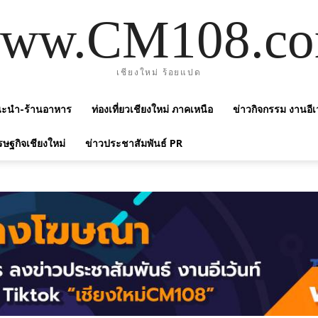
ww.CM108.c
เชียงใหม่ ร้อยแปด
แนะนำ-ร้านอาหาร
ท่องเที่ยวเชียงใหม่ ภาคเหนือ
ข่าวกิจกรรม งานอีเ
รษฐกิจเชียงใหม่
ข่าวประชาสัมพันธ์ PR