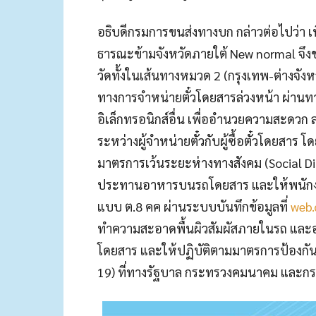
อธิบดีกรมการขนส่งทางบก กล่าวต่อไปว่า เ
ธารณะข้
ามจังหวัดภายใต้ New normal จึ
วัดทั้งในเส้นทางหมวด 2 (กรุงเทพ-ต่างจังห
ทางการจำหน่ายต
ั๋วโดยสารล่วงหน้า ผ่าน
อิเล็กทรอนิกส์อื่น
เพื่ออำนวยความสะดวก ลด
ระหว่างผู้จำหน่ายตั๋วกับ
ผู้ซื้อตั๋วโดยสาร
มาตรการ
เว้นระยะห่างทางสังคม (Social Dis
ประทานอาหารบนรถโดยส
าร และให้พนัก
แบบ ต.8 คค ผ่านระบบบันทึกข้อมูลที่
web.
ทำความสะอาดพื้
นผิวสัมผัสภายในรถ และอ
โดยสาร และให้ปฏิบัติตามมาตรการป้อ
งกั
19) ที่ทางรัฐบาล กระทรวงคมนาคม และ