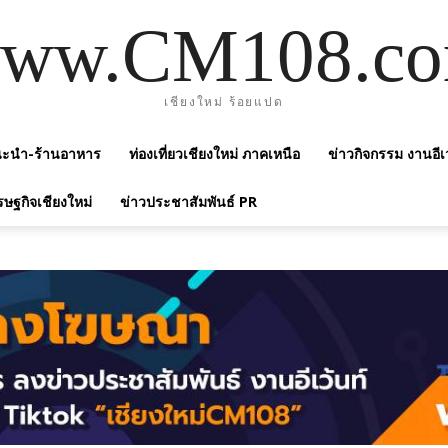
ww.CM108.c
เชียงใหม่ ร้อยแปด
แนะนำ-ร้านอาหาร
ท่องเที่ยวเชียงใหม่ ภาคเหนือ
ข่าวกิจกรรม งานอีเ
รษฐกิจเชียงใหม่
ข่าวประชาสัมพันธ์ PR