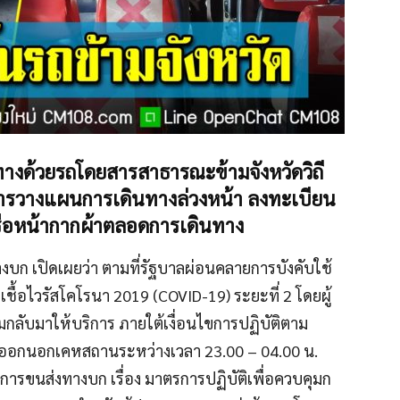
ทางด้วยรถโดยสารสาธา
รณะข้ามจังหวัดวิถี
ีการวางแผนกา
รเดินทางล่วงหน้า ลงทะเบียน
ือหน้ากา
กผ้าตลอดการเดินทาง
งบก เปิดเผยว่า ตามที่รัฐบาลผ่
อนคลายการบังคับใช้
ง
เชื้อไวรัสโคโรนา 2019 (COVID-19) ระยะที่ 2 โดยผู้
มกลับมาให้บ
ริการ ภายใต้เงื่อนไขการปฏิบัติตา
ม
มออกนอกเคหสถานระ
หว่างเวลา 23.00 – 04.00 น.
ารขนส่งทางบก เรื่อง มาตรการปฏิบัติเพื่อควบคุมก