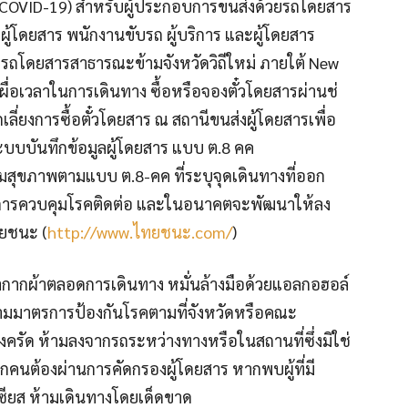
COVID-19) สำหรับผู้ประกอบการขนส่งด้ว
ยรถโดยสาร
ู้โดยสาร พนักงานขับรถ ผู้บริการ และผู้โดยสาร
ยรถโดยสารสาธารณะข้ามจังห
วัดวิถีใหม่ ภายใต้ New
ผื่อเวลาในการเดินทาง ซื้อหรือจองตั๋วโดยสารผ่านช
เลี่ยงการซื้อตั๋วโดยสา
ร ณ สถานีขนส่งผู้โดยสารเพื่อ
ระบบบ
ันทึกข้อมูลผู้โดยสาร แบบ ต.8 คค
ามสุขภาพต
ามแบบ ต.8-คค ที่ระบุจุดเดินทางที่ออก
การควบคุมโรคติดต่อ และในอนาคตจะพัฒนาให้ลง
ทยชนะ (
http://www.ไทยชนะ.com/
)
ากากผ้าตลอดการเดินทาง หมั่นล้างมือด้วยแอลกอฮอล์
ตามมาตรการป้
องกันโรคตามที่จังหวัดหรือค
ณะ
งครัด ห้ามลงจากรถระหว่างทางหรือใ
นสถานที่ซึ่งมิใช่
ทุกคนต้องผ่านการค
ัดกรองผู้โดยสาร หากพบผู้ที่มี
เซียส ห้ามเดินทางโดยเด็ดขาด