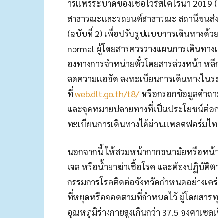
ารแพร่ระบาดของเชื้อไวรัสโค
โรนา 2019 (
สาธารณะและรถยนต์ส
าธารณะ สถานีขนส่งผ
(ฉบับที่ 2) เพื่อปรับรูปแบบการเดินทางด
้ว
normal ผู้โดยสารควรวางแผนการเดินท
างเ
องทางการจำหน่ายตั๋วโดยสาร
ล่วงหน้า หลีก
ลด
ความแออัด ลงทะเบียนการเดินทางใน
ที่
web.dlt.go.th/t8/
หรือกรอกข้อมูลคำถ
และ
จุดหมายปลายทางที่เป็นประโย
ชน์ต่อ
ทะเบ
ียนการเดินทางได้ผ่านแพลตฟอ
ร์มไ
นอกจากนี้ ให้สวมหน้ากากอนามัยหรือหน้
เจล หรือน้ำยาฆ่าเชื้อโรค และต้องปฏิบัติ
กรรมการโรคติดต่อจังหวัดก
ำหนดอย่างเคร่
ที่หยุดหร
ือจอดตามที่กำหนดไว้ ผู้โดยสาร
อุณหภูมิร่างก
ายสูงเกินกว่า 37.5 องศาเซล