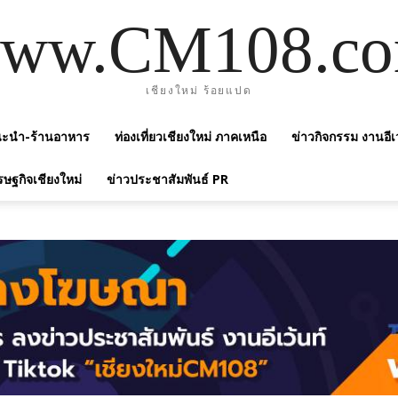
ww.CM108.c
เชียงใหม่ ร้อยแปด
แนะนำ-ร้านอาหาร
ท่องเที่ยวเชียงใหม่ ภาคเหนือ
ข่าวกิจกรรม งานอีเ
รษฐกิจเชียงใหม่
ข่าวประชาสัมพันธ์ PR