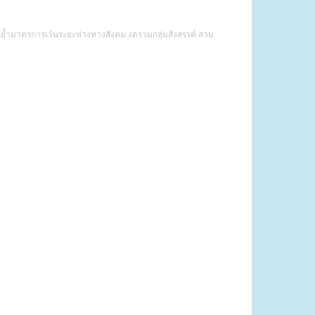
น้นย้ำมาตรการเว้นระยะห่างทางสังคม งดรวมกลุ่มสังสรรค์ สวม