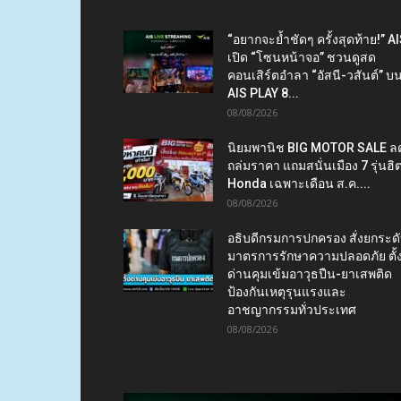
“อยากจะย้ำชัดๆ ครั้งสุดท้าย!” A
เปิด “โซนหน้าจอ” ชวนดูสด
คอนเสิร์ตอำลา “อัสนี-วสันต์” บ
AIS PLAY 8...
08/08/2026
นิยมพานิช BIG MOTOR SALE ล
ถล่มราคา แถมสนั่นเมือง 7 รุ่นฮิ
Honda เฉพาะเดือน ส.ค....
08/08/2026
อธิบดีกรมการปกครอง สั่งยกระด
มาตรการรักษาความปลอดภัย ตั้
ด่านคุมเข้มอาวุธปืน-ยาเสพติด
ป้องกันเหตุรุนแรงและ
อาชญากรรมทั่วประเทศ
08/08/2026