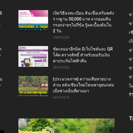
IS
เปิดวิธีลงทะเบียน สินเชื่อเสริมพลัง
ข่
รากฐาน 50,000 บาท จากออมสิน
ข่
น
กรอกง่ายๆไม่กี่ข้อ รู้ผลเบื้องต้นใน
2 วัน
เช
14/09/2020
เ
ด
ชัดเจนมาอีกนิด มีเว็บไซต์และ QR
ข่
ต
โค้ด ตรวจสิทธิ์ สำหรับขอรับเงิน
ข่
ค่าประกันไฟฟ้าคืน
18/03/2020
ข่
ข่
ับ
(ประมวลภาพ) ความเสียหายบาง
ง
ส่วน หลังเชียงใหม่โดนพายุฝนถล่ม
ไม
เมื่อช่วงเย็นที่ผ่านมา
รี
04/10/2019
T