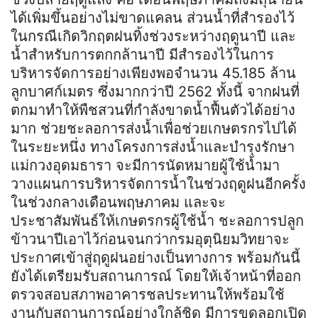
ได้เพิ่มขึ้นอย่างไม่ขาดแคลน ส่วนน้ำที่สำรองไว้
ในกรณีเกิดวิกฤตฝนทิ้งช่วงระหว่างฤดูนาปี และ
น้ำสำหรับการตกกล้านาปี มีสำรองไว้ในการ
บริหารจัดการอย่างเพียงพอจำนวน 45.185 ล้าน
ลูกบาศก์เมตร ซึ่งมากกว่าปี 2562 ทั้งนี้ จากฝนที่
ตกมาทำให้พืชสวนที่กำลังขาดน้ำฟื้นตัวได้อย่าง
มาก ช่วยชะลอการส่งน้ำเพื่อช่วยเกษตรกรไปได้
ในระยะหนึ่ง ทางโครงการส่งน้ำและบำรุงรักษา
แม่กวงอุดมธารา จะมีการนัดหมายผู้ใช้น้ำมา
วางแผนการบริหารจัดการน้ำในช่วงฤดูฝนอีกครั้ง
ในช่วงกลางเดือนพฤษภาคม และจะ
ประชาสัมพันธ์ให้เกษตรกรผู้ใช้น้ำ ชะลอการปลูก
ข้าวนาปีเอาไว้ก่อนจนกว่ากรมอุตุนิยมวิทยาจะ
ประกาศเข้าสู่ฤดูฝนอย่างเป็นทางการ พร้อมกันนี้
ยังได้เตรียมรับสถานการณ์ โดยให้เจ้าหน้าที่ออก
ตรวจสอบสภาพอาคารชลประทานให้พร้อมใช้
งานกับสถานการณ์อย่างใกล้ชิด มีการขุดลอกเปิด