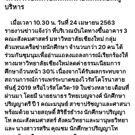
บริหาร
เมื่อเวลา 10.30 น. วันที่ 24 เมษายน 2563
รายงานข่าวแจ้งว่า ที่บริเวณบันไดทางขึ้นอาคาร 3
คณะสังคมศาสตร์ มหาวิทยาลัยเชียงใหม่ กลุ่ม
ตัวแทนเครือข่ายนักศึกษา จำนวนกว่า 20 คน ได้
ร่วมกันชุมนุมเพื่ออ่านแถลงแถลงการณ์เรียกร้องให้
ทางมหาวิทยาลัยเชียงใหม่ลดค่าธรรมเนียมการ
ศึกษาถ้วนหน้า 30% เนื่องจากได้รับผลกระทบจาก
สถานการณ์การแพร่ระบาดของไวรัสโคโรนาสาย
พันธุ์ 2019 หรือไวรัสโควิด-19 ในช่วงหลาย เดือนที่
ผ่านมา โดยมี นาย
ธ
นา
ธร
วิ
ทย
เบญจางค์ นักศึกษา
ปริญญาตรี ปี 1 คณะมนุษย์ สาขาปรัชญาและศาสนา
พร้อมด้วย นาย
สฤษดิ์
สิริ
ธีร
ธำรง นักศึกษาปริญญา
โท คณะสังคมศาสตร์ สังคมวิทยาและมานุษยวิทยา
และ นางสาวรส
ริน
คุณชม นักศึกษาปริญญาโท