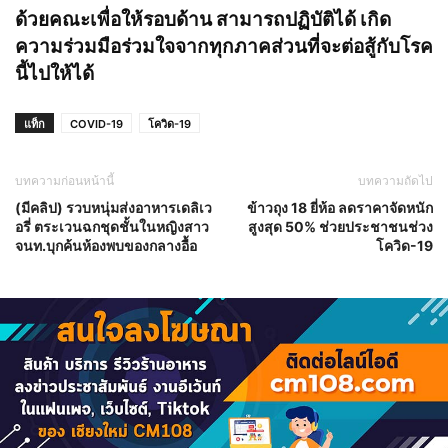
ด้วยคณะเพื่อให้รอบด้าน สามารถปฏิบัติได้ เกิด
ความร่วมมือร่วมใจจากทุกภาคส่วนที่จะต่อสู้กับโรค
นี้ไปให้ได้
แท็ก
COVID-19
โควิด-19
บทความก่อนหน้านี้
บทความถัดไป
(มีคลิป) รวบหนุ่มส่งอาหารเดลิเว
ข้าวถุง 18 ยี่ห้อ ลดราคาจัดหนัก
อรี่ ตระเวนฉกชุดชั้นในหญิงสาว
สูงสุด 50% ช่วยประชาชนช่วง
จนท.บุกค้นห้องพบของกลางอื้อ
โควิด-19