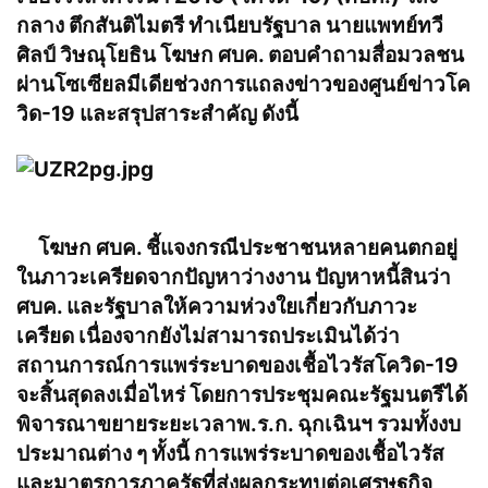
กลาง ตึกสันติไมตรี ทำเนียบรัฐบาล นายแพทย์ทวี
ศิลป์ วิษณุโยธิน โฆษก ศบค. ตอบคำถามสื่อมวลชน
ผ่านโซเซียลมีเดียช่วงการแถลงข่าวของศูนย์ข่าวโค
วิด-19 และสรุปสาระสำคัญ ดังนี้
โฆษก ศบค. ชี้แจงกรณีประชาชนหลายคนตกอยู่
ในภาวะเครียดจากปัญหาว่างงาน ปัญหาหนี้สินว่า
ศบค. และรัฐบาลให้ความห่วงใยเกี่ยวกับภาวะ
เครียด เนื่องจากยังไม่สามารถประเมินได้ว่า
สถานการณ์การแพร่ระบาดของเชื้อไวรัสโควิด-19
จะสิ้นสุดลงเมื่อไหร่ โดยการประชุมคณะรัฐมนตรีได้
พิจารณาขยายระยะเวลาพ.ร.ก. ฉุกเฉินฯ รวมทั้งงบ
ประมาณต่าง ๆ ทั้งนี้ การแพร่ระบาดของเชื้อไวรัส
และมาตรการภาครัฐที่ส่งผลกระทบต่อเศรษฐกิจ