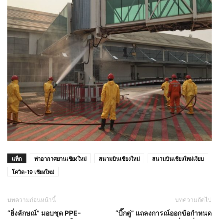
แท็ก
ท่าอากาศยานเชียงใหม่
สนามบินเชียงใหม่
สนามบินเชียงใหม่เงียบ
โควิด-19 เชียงใหม่
บทความก่อนหน้านี้
บทความถัดไป
“ยิ่งลักษณ์” มอบชุด PPE-
“บิ๊กตู่” แถลงการณ์ออกข้อกำหนด