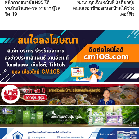
หน้ากากอนามัย N95 ให้
พ.ร.ก.ฉุกเฉิน ฉบับที่ 3 เพิ่มกลุ่ม
รพ.สันกำแพง-รพ.รามาฯ สู้โค
คนและอาชีพออกนอกบ้านได้ช่วง
วิด-19
เคอร์ฟิว