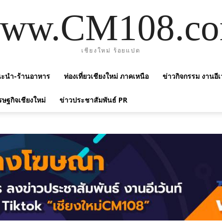
ww.CM108.c
เชียงใหม่ ร้อยแปด
แนะนำ-ร้านอาหาร
ท่องเที่ยวเชียงใหม่ ภาคเหนือ
ข่าวกิจกรรม งานอีเ
รษฐกิจเชียงใหม่
ข่าวประชาสัมพันธ์ PR