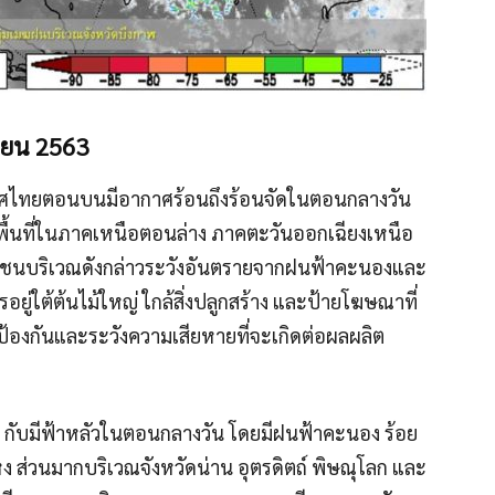
ายน 2563
เทศไทยตอนบนมีอากาศร้อนถึงร้อนจัดในตอนกลางวัน
นที่ในภาคเหนือตอนล่าง ภาคตะวันออกเฉียงเหนือ
นบริเวณดังกล่าวระวังอันตรายจากฝนฟ้าคะนองและ
อยู่ใต้ต้นไม้ใหญ่ ใกล้สิ่งปลูกสร้าง และป้ายโฆษณาที่
้องกันและระวังความเสียหายที่จะเกิดต่อผลผลิต
่ กับมีฟ้าหลัวในตอนกลางวัน โดยมีฝนฟ้าคะนอง ร้อย
ง ส่วนมากบริเวณจังหวัดน่าน อุตรดิตถ์ พิษณุโลก และ