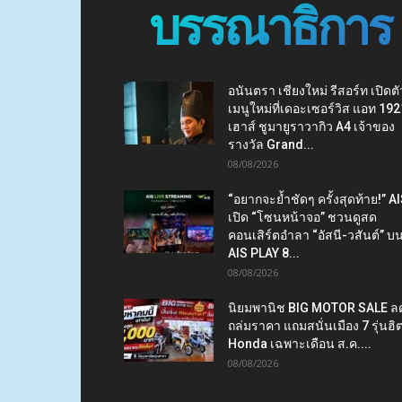
บรรณาธิการ
อนันตรา เชียงใหม่ รีสอร์ท เปิดตั
เมนูใหม่ที่เดอะเซอร์วิส แอท 192
เฮาส์ ชูมายูราวากิว A4 เจ้าของ
รางวัล Grand...
08/08/2026
“อยากจะย้ำชัดๆ ครั้งสุดท้าย!” A
เปิด “โซนหน้าจอ” ชวนดูสด
คอนเสิร์ตอำลา “อัสนี-วสันต์” บ
AIS PLAY 8...
08/08/2026
นิยมพานิช BIG MOTOR SALE ล
ถล่มราคา แถมสนั่นเมือง 7 รุ่นฮิ
Honda เฉพาะเดือน ส.ค....
08/08/2026