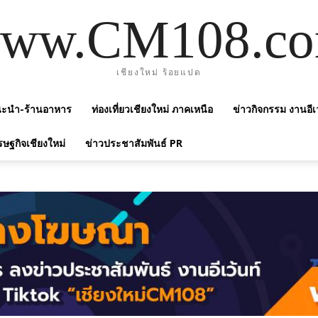
ww.CM108.c
เชียงใหม่ ร้อยแปด
แนะนำ-ร้านอาหาร
ท่องเที่ยวเชียงใหม่ ภาคเหนือ
ข่าวกิจกรรม งานอีเ
รษฐกิจเชียงใหม่
ข่าวประชาสัมพันธ์ PR