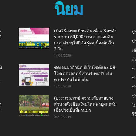
นิยม
ว
เปิดวิธีลงทะเบียน สินเชื่อเสริมพลัง
ข่
1
รากฐาน 50,000 บาท จากออมสิน
ข่
กรอกง่ายๆไม่กี่ข้อ รู้ผลเบื้องต้นใน
2 วัน
เช
14/09/2020
เ
IS
ชัดเจนมาอีกนิด มีเว็บไซต์และ QR
ข่
โค้ด ตรวจสิทธิ์ สำหรับขอรับเงิน
ข่
น
ค่าประกันไฟฟ้าคืน
18/03/2020
ข่
ข่
(ประมวลภาพ) ความเสียหายบาง
ด
ส่วน หลังเชียงใหม่โดนพายุฝนถล่ม
ไม
ต
เมื่อช่วงเย็นที่ผ่านมา
รี
04/10/2019