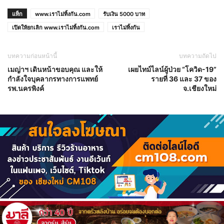
แท็ก
www.เราไม่ทิ้งกัน.com
รับเงิน 5000 บาท
เปิดให้ยกเลิก www.เราไม่ทิ้งกัน.com
เราไม่ทิ้งกัน
บทความก่อนหน้านี้
บทความถัดไป
เมญ่าฯ เดินหน้าขอบคุณ และให้
เผยไทม์ไลน์ผู้ป่วย “โควิด-19”
กำลังใจบุคลากรทางการแพทย์
รายที่ 36 และ 37 ของ
รพ.นครพิงค์
จ.เชียงใหม่