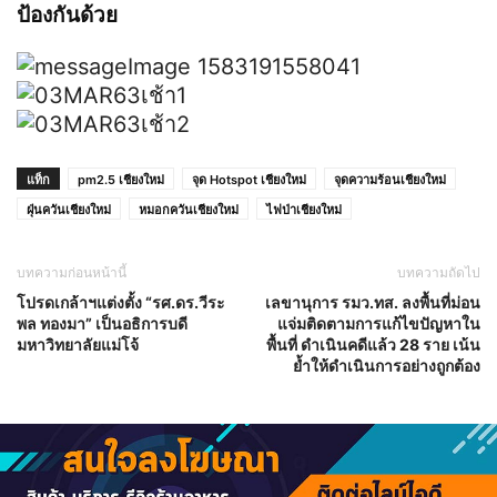
ป้องกันด้วย
แท็ก
pm2.5 เชียงใหม่
จุด Hotspot เชียงใหม่
จุดความร้อนเชียงใหม่
ฝุ่นควันเชียงใหม่
หมอกควันเชียงใหม่
ไฟป่าเชียงใหม่
บทความก่อนหน้านี้
บทความถัดไป
โปรดเกล้าฯแต่งตั้ง “รศ.ดร.วีระ
เลขานุการ รมว.ทส. ลงพื้นที่ม่อน
พล ทองมา” เป็นอธิการบดี
แจ่มติดตามการแก้ไขปัญหาใน
มหาวิทยาลัยแม่โจ้
พื้นที่ ดำเนินคดีแล้ว 28 ราย เน้น
ย้ำให้ดำเนินการอย่างถูกต้อง