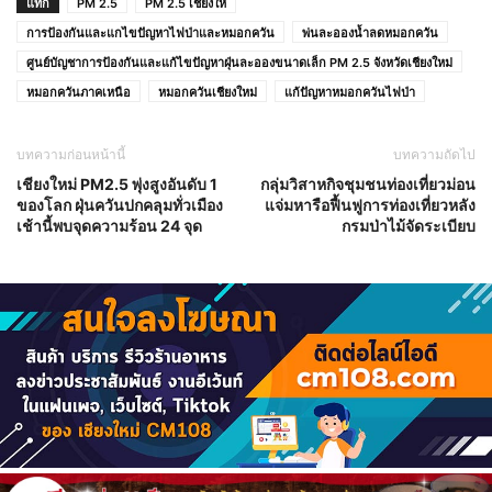
แท็ก
PM 2.5
PM 2.5 เชียงให่
การป้องกันและแกไขปัญหาไฟป่าและหมอกควัน
พ่นละอองน้ำลดหมอกควัน
ศูนย์บัญชาการป้องกันและแก้ไขปัญหาฝุ่นละอองขนาดเล็ก PM 2.5 จังหวัดเชียงใหม่
หมอกควันภาคเหนือ
หมอกควันเชียงใหม่
แก้ปัญหาหมอกควันไฟป่า
บทความก่อนหน้านี้
บทความถัดไป
เชียงใหม่ PM2.5 พุ่งสูงอันดับ 1
กลุ่มวิสาหกิจชุมชนท่องเที่ยวม่อน
ของโลก ฝุ่นควันปกคลุมทั่วเมือง
แจ่มหารือฟื้นฟูการท่องเที่ยวหลัง
เช้านี้พบจุดความร้อน 24 จุด
กรมป่าไม้จัดระเบียบ