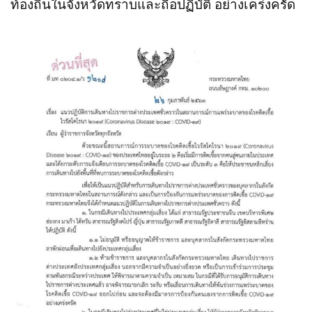
ท้องถิ่นในจังหวัดทราบและถือปฏิบัติ อย่างเคร่งครัด