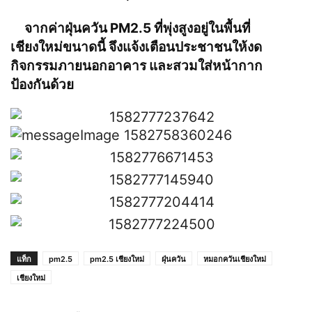
จากค่าฝุ่นควัน PM2.5 ที่พุ่งสูงอยู่ในพื้นที่
เชียงใหม่ขนาดนี้ จึงแจ้งเตือนประชาชนให้งด
กิจกรรมภายนอกอาคาร และสวมใส่หน้ากาก
ป้องกันด้วย
แท็ก
pm2.5
pm2.5 เชียงใหม่
ฝุ่นควัน
หมอกควันเชียงใหม่
เชียงใหม่