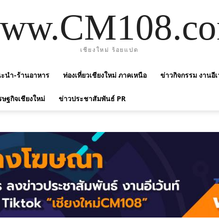
ww.CM108.c
เชียงใหม่ ร้อยแปด
แนะนำ-ร้านอาหาร
ท่องเที่ยวเชียงใหม่ ภาคเหนือ
ข่าวกิจกรรม งานอีเ
รษฐกิจเชียงใหม่
ข่าวประชาสัมพันธ์ PR