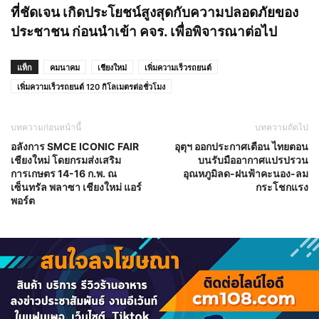
ที่ชัดเจน เกิดประโยชน์สูงสุดกับความปลอดภัยของ
ประชาชน ก่อนนำเข้า คจร. เพื่อพิจารณาต่อไป
แท็ก
คมนาคม
เชียงใหม่
เพิ่มความเร็วรถยนต์
เพิ่มความเร็วรถยนต์ 120 กิโลเมตรต่อชั่วโมง
บทความก่อนหน้านี้
บทความถัดไป
อลังการ SMCE ICONIC FAIR
อุตุฯ ออกประกาศเตือน ไทยตอน
เชียงใหม่ โดยกรมส่งเสริม
บนรับมืออากาศแปรปรวน
การเกษตร 14-16 ก.พ. ณ
อุณหภูมิลด-ฝนฟ้าคะนอง-ลม
เซ็นทรัล พลาซา เชียงใหม่ แอร์
กระโชกแรง
พอร์ต