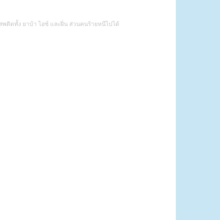
ดทั้ง ยาบ้า ไอซ์ และฝิ่น ส่วนคนร้ายหนีไปได้