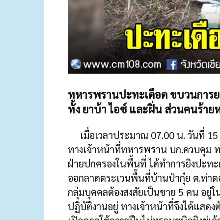
ทหารพรานปะทะเดือด ขบวนการยาเส
ทั้ง ยาบ้า ไอซ์ และฝิ่น ส่วนคนร้าย
เมื่อเวลาประมาณ 07.00 น. วันที่ 15 ก
ทางเจ้าหน้าที่ทหารพราน บก.ควบคุม ทพ
ฝ่ายปกครองในพื้นที่ ได้ทำการยิงปะท
ออกลาดตระเวนพื้นที่บ้านป่ากุ๋ย ต.ท่าต
กลุ่มบุคคลต้องสงสัยเป็นชาย 5 คน อยู่ใน
ปฏิบัติงานอยู่ ทางเจ้าหน้าที่จึงได้แสด