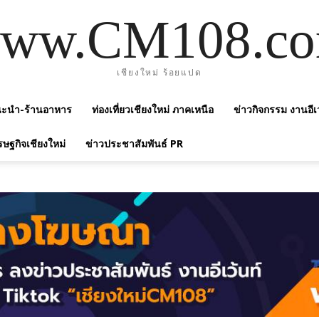
ww.CM108.c
เชียงใหม่ ร้อยแปด
แนะนำ-ร้านอาหาร
ท่องเที่ยวเชียงใหม่ ภาคเหนือ
ข่าวกิจกรรม งานอีเ
รษฐกิจเชียงใหม่
ข่าวประชาสัมพันธ์ PR