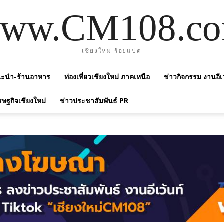
ww.CM108.c
เชียงใหม่ ร้อยแปด
แนะนำ-ร้านอาหาร
ท่องเที่ยวเชียงใหม่ ภาคเหนือ
ข่าวกิจกรรม งานอีเ
รษฐกิจเชียงใหม่
ข่าวประชาสัมพันธ์ PR