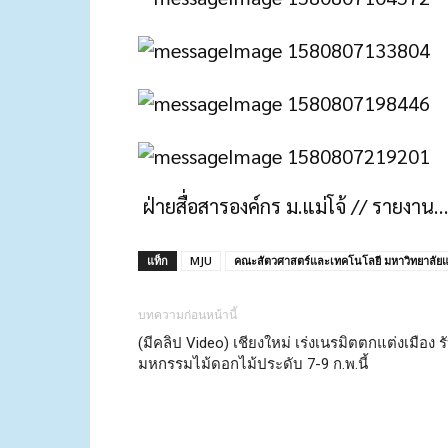
ฝ่ายสื่อสารองค์กร ม.แม่โจ้ // ราย
แท็ก
MJU
คณะสัตวศาสตร์และเทคโนโลยี มหาวิทยาลัยแม
บทความก่อนหน้านี้
(มีคลิป Video) เชียงใหม่ เร่งเนรมิตตกแต่งเมือง ร
มหกรรมไม้ดอกไม้ประดับ 7-9 ก.พ.นี้