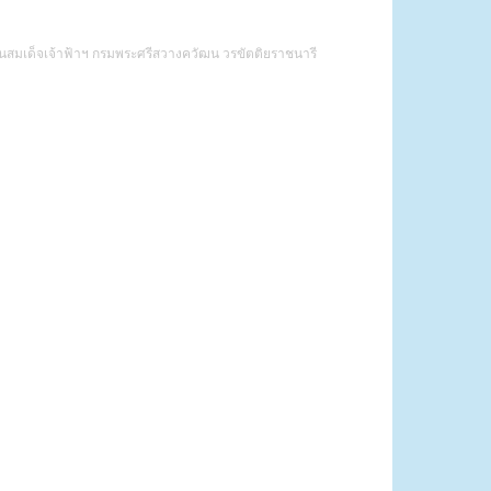
ทานสมเด็จเจ้าฟ้าฯ กรมพระศรีสวางควัฒน วรขัตติยราชนารี