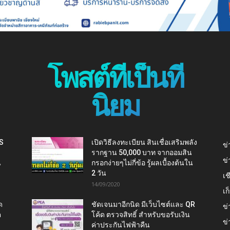
โพสต์ที่เป็นที่
นิยม
IS
เปิดวิธีลงทะเบียน สินเชื่อเสริมพลัง
ข่
รากฐาน 50,000 บาท จากออมสิน
ข่
น
กรอกง่ายๆไม่กี่ข้อ รู้ผลเบื้องต้นใน
2 วัน
เช
14/09/2020
เ
ด
ชัดเจนมาอีกนิด มีเว็บไซต์และ QR
ข่
ต
โค้ด ตรวจสิทธิ์ สำหรับขอรับเงิน
ข่
ค่าประกันไฟฟ้าคืน