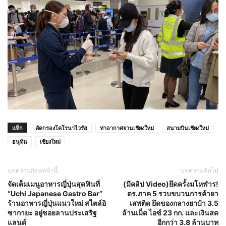
แท็ก
คัดกรองโคโรนาไวรัส
ท่าอากาศยานเชียงใหม่
สนามบินเชียงใหม่
อนุทิน
เชียงใหม่
บทความก่อนหน้านี้
บทความถัดไป
จัดเต็มเมนูอาหารญี่ปุ่นสุดฟินที่
(มีคลิป Video)ยึดครั้งมโหฬาร!
“Uchi Japanese Gastro Bar”
ตร.ภาค 5 รวบขบวนการค้ายา
ร้านอาหารญี่ปุ่นแนวใหม่ สไตล์อิ
เสพติด ยึดของกลางยาบ้า 3.5
ซากายะ อยู่ซอยลานประเสริฐ
ล้านเม็ด ไอซ์ 23 กก. และเงินสด
แลนด์
อีกกว่า 3.8 ล้านบาท