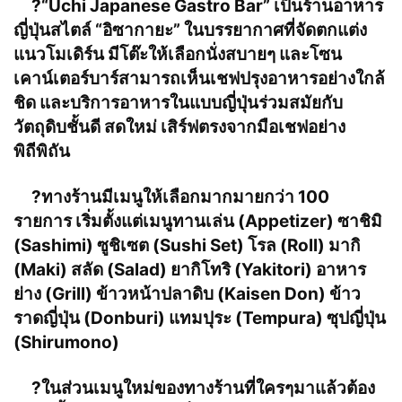
?
“Uchi Japanese Gastro Bar” เป็นร้านอาหาร
ญี่ปุ่นสไตล์ “อิซากายะ” ในบรรยากาศที่จัดตกแต่ง
แนวโมเดิร์น มีโต๊ะให้เลือกนั่งสบายๆ และโซน
เคาน์เตอร์บาร์สามารถเห็นเชฟปรุงอาหารอย่างใกล้
ชิด และบริการอาหารในแบบญี่ปุ่นร่วมสมัยกับ
วัตถุดิบชั้นดี สดใหม่ เสิร์ฟตรงจากมือเชฟอย่าง
พิถีพิถัน
?
ทางร้านมีเมนูให้เลือกมากมายกว่า 100
รายการ เริ่มตั้งแต่เมนูทานเล่น (Appetizer) ซาช
ิมิ
(Sashimi) ซูชิเซต (Sushi Set) โรล (Roll) มากิ
(Maki) สลัด (Salad) ยากิโทริ (Yakitori) อาหาร
ย่าง (Grill) ข้าวหน้าปลาดิบ (Kaisen Don) ข้าว
ราดญี่ปุ่น (Donburi) แทมปุระ (Tempura) ซุปญี่ปุ่น
(Shirumono)
?
ในส่วนเมนูใหม่ของทางร้านที่ใครๆมาแล้วต้อง