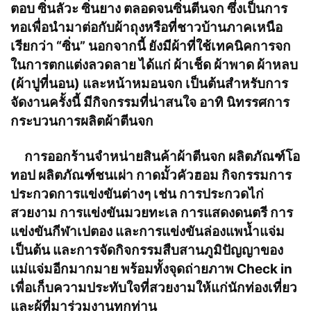
ตอบ ซิ่นลัวะ ซิ่นยาง ตลอดจนซิ่นตีนจก ซึ่งเป็นการ
ทอเพื่อนำมาต่อกับผ้าถุงหรือที่ชาวบ้านภาคเหนือ
เรียกว่า “ซิ่น” นอกจากนี้ ยังมีผ้าที่ใช้เทคนิคการจก
ในการตกแต่งลวดลาย ได้แก่ ผ้าเช็ด ผ้าพาด ผ้าหลบ
(ผ้าปูที่นอน) และหน้าหมอนจก เป็นต้นสำหรับการ
จัดงานครั้งนี้ มีกิจกรรมที่น่าสนใจ อาทิ นิทรรศการ
กระบวนการผลิตผ้าตีนจก
การออกร้านจำหน่ายสินค้าผ้าตีนจก ผลิตภัณฑ์โอ
ทอป ผลิตภัณฑ์ชนเผ่า กาดมั้วคัวฮอม กิจกรรมการ
ประกวดการแข่งขันต่างๆ เช่น การประกวดไก่
สวยงาม การแข่งขันมวยทะเล การแสดงดนตรี การ
แข่งขันกีฬาเปตอง และการแข่งขันล่องแพน้ำแจ่ม
เป็นต้น และการจัดกิจกรรมสืบสานภูมิปัญญาของ
แม่แจ่มอีกมากมาย พร้อมทั้งจุดถ่ายภาพ Check in
เพื่อเก็บความประทับใจที่สวยงามให้แก่นักท่องเที่ยว
และผู้ที่มาร่วมงานทุกท่าน