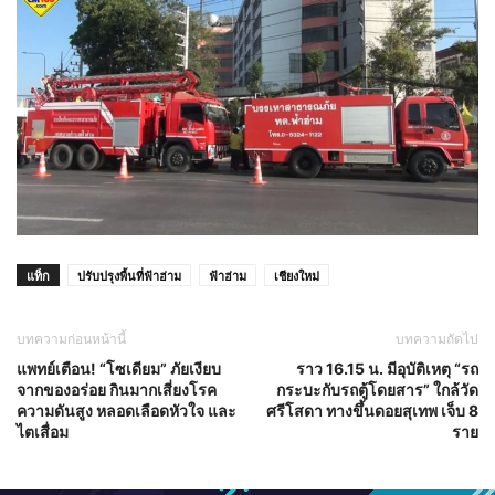
แท็ก
ปรับปรุงพื้นที่ฟ้าฮ่าม
ฟ้าฮ่าม
เชียงใหม่
บทความก่อนหน้านี้
บทความถัดไป
แพทย์เตือน! “โซเดียม” ภัยเงียบ
ราว 16.15 น. มีอุบัติเหตุ “รถ
จากของอร่อย กินมากเสี่ยงโรค
กระบะกับรถตู้โดยสาร” ใกล้วัด
ความดันสูง หลอดเลือดหัวใจ และ
ศรีโสดา ทางขึ้นดอยสุเทพ เจ็บ 8
ไตเสื่อม
ราย