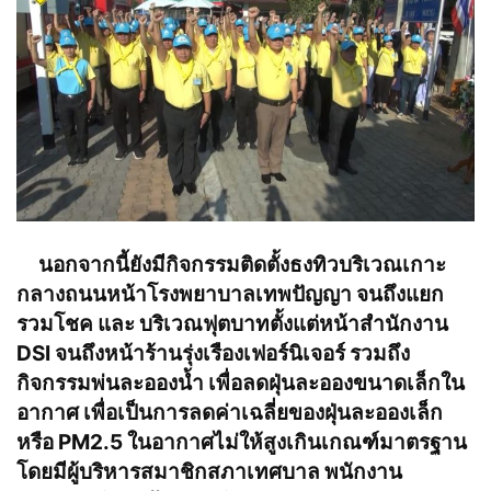
นอกจากนี้ยังมีกิจกรรมติดตั้งธงทิวบริเวณเกาะ
กลางถนนหน้าโรงพยาบาลเทพปัญญา จนถึงแยก
รวมโชค และ บริเวณฟุตบาทตั้งแต่หน้าสำนักงาน
DSI จนถึงหน้าร้านรุ่งเรืองเฟอร์นิเจอร์ รวมถึง
กิจกรรมพ่นละอองน้ำ เพื่อลดฝุ่นละอองขนาดเล็กใน
อากาศ เพื่อเป็นการลดค่าเฉลี่ยของฝุ่นละอองเล็ก
หรือ PM2.5 ในอากาศไม่ให้สูงเกินเกณฑ์มาตรฐาน
โดยมีผู้บริหารสมาชิกสภาเทศบาล พนักงาน