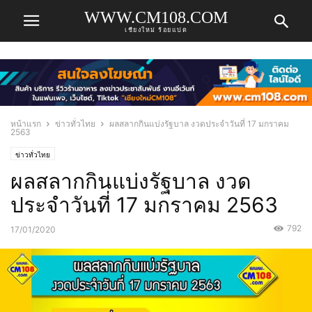
WWW.CM108.COM
เชียงใหม่ ร้อยแปด
หน้าแรก
ข่าวทั่วไทย
ผลสลากกินแบ่งรัฐบาล งวดประจำวันที่ 17 มกราคม
2563
ข่าวทั่วไทย
ผลสลากกินแบ่งรัฐบาล งวด
ประจำวันที่ 17 มกราคม 2563
792
17/01/2020