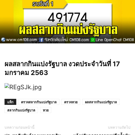
ผลสลากกินแบ่งรัฐบาล งวดประจำวันที่ 17
มกราคม 2563
แท็ก
ตรวจสลากกินแบ่งรัฐบาล
ตรวจหวย
ผลสลากกินแบ่งรัฐบาล
สลากกินแบ่งรัฐบาล
หวย
บทความก่อนหน้านี้
บทความถัดไป