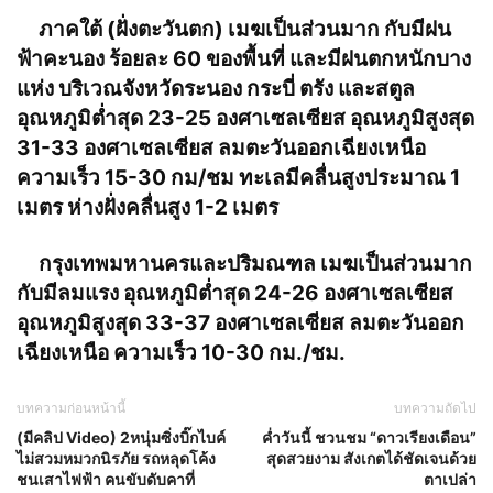
ภาคใต้ (ฝั่งตะวันตก) เมฆเป็นส่วนมาก กับมีฝน
ฟ้าคะนอง ร้อยละ 60 ของพื้นที่ และมีฝนตกหนักบาง
แห่ง บริเวณจังหวัดระนอง กระบี่ ตรัง และสตูล
อุณหภูมิต่ำสุด 23-25 องศาเซลเซียส อุณหภูมิสูงสุด
31-33 องศาเซลเซียส ลมตะวันออกเฉียงเหนือ
ความเร็ว 15-30 กม/ชม ทะเลมีคลื่นสูงประมาณ 1
เมตร ห่างฝั่งคลื่นสูง 1-2 เมตร
กรุงเทพมหานครและปริมณฑล เมฆเป็นส่วนมาก
กับมีลมแรง อุณหภูมิต่ำสุด 24-26 องศาเซลเซียส
อุณหภูมิสูงสุด 33-37 องศาเซลเซียส ลมตะวันออก
เฉียงเหนือ ความเร็ว 10-30 กม./ชม.
บทความก่อนหน้านี้
บทความถัดไป
(มีคลิป Video) 2หนุ่มซิ่งบิ๊กไบค์
ค่ำวันนี้ ชวนชม “ดาวเรียงเดือน”
ไม่สวมหมวกนิรภัย รถหลุดโค้ง
สุดสวยงาม สังเกตได้ชัดเจนด้วย
ชนเสาไฟฟ้า คนขับดับคาที่
ตาเปล่า